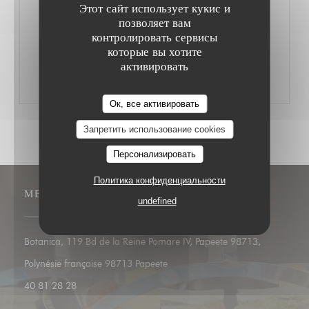
Этот сайт использует кукис и
КАЖДЫЙ ДЕНЬ С 11H00 ДО 16H00
позволяет вам
AFTERNOON TEA
контролировать сервисы
которые вы хотите
ЦЕНА : CFPF 4,900
активировать
Ок, все активировать
Запретить использование cookies
Персонализировать
Политика конфиденциальности
МЕСТО
undefined
Botanica, 119 Bd de la Reine Pomare IV, Papeete 98713,
((открывается в новом окне))
Polynésie française 98713 Papeete
40 81 28 28