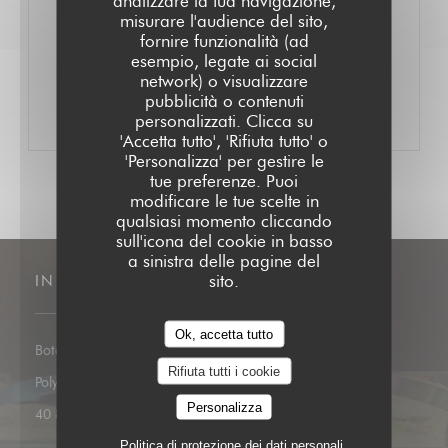
analizzare la tua navigazione,
misurare l'audience del sito,
OGNI GIORNO DA 11H00 A 16H00
fornire funzionalità (ad
AFTERNOON TEA
esempio, legate ai social
network) o visualizzare
PREZZO : CFPF 4,900
pubblicità o contenuti
personalizzati. Clicca su
'Accetta tutto', 'Rifiuta tutto' o
'Personalizza' per gestire le
tue preferenze. Puoi
modificare le tue scelte in
qualsiasi momento cliccando
sull'icona del cookie in basso
a sinistra delle pagine del
sito.
INDIRIZZO
Ok, accetta tutto
Botanica, 119 Bd de la Reine Pomare IV, Papeete 98713,
Rifiuta tutti i cookie
((apre una nuova finestra))
Polynésie française 98713 Papeete
Personalizza
40 81 28 28
Politica di protezione dei dati personali