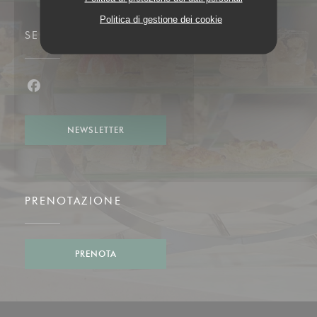
Politica di gestione dei cookie
SEGUICI
Facebook ((apre una nuova finestra))
NEWSLETTER
PRENOTAZIONE
PRENOTA