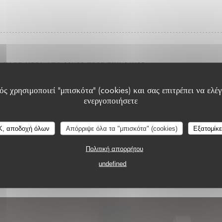
ΚΆΘΕ ΜΈΡΑ ΑΠΌ 11H00 ΠΡΟΣ ΤΗΝ 16H00
AFTERNOON TEA
ς χρησιμοποιεί "μπισκότα" (cookies) και σας επιτρέπει να ελέγ
ενεργοποιήσετε
K, αποδοχή όλων
Απόρριψε όλα τα "μπισκότα" (cookies)
Εξατομίκ
Πολιτική απορρήτου
undefined