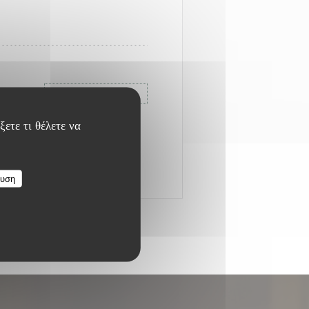
ΤΙΜΉ : CFPF 4,900
ξετε τι θέλετε να
ευση