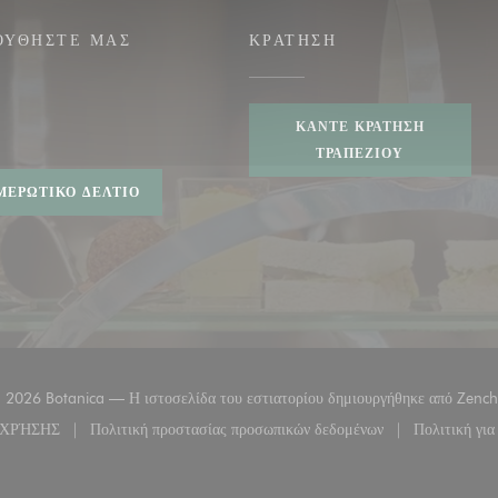
ΟΥΘΉΣΤΕ ΜΑΣ
ΚΡΆΤΗΣΗ
ΚΆΝΤΕ ΚΡΆΤΗΣΗ
ook ((ανοίγει σε νέο παράθυρο))
ΤΡΑΠΕΖΙΟΎ
ΜΕΡΩΤΙΚΌ ΔΕΛΤΊΟ
 2026 Botanica — Η ιστοσελίδα του εστιατορίου δημιουργήθηκε από
Zench
 ΧΡΉΣΗΣ
Πολιτική προστασίας προσωπικών δεδομένων
Πολιτική για
αράθυρο))
((ανοίγει σε νέο παράθυρο))
((ανοίγει σε νέο παράθυρο))