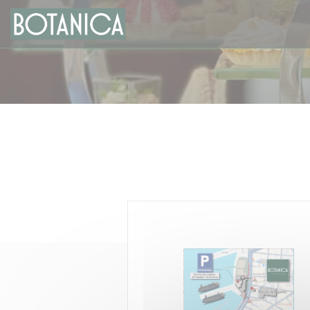
Πίνακας διαχείρισης "Μπισκότων" (Cookies)