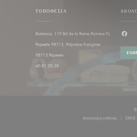
ΤΟΠΟΘΕΣΊΑ
ΑΚΟΛ
Botanica, 119 Bd de la Reine Pomare IV,
Faceb
Papeete 98713, Polynésie française
ΕΝΗ
((ανοίγει σε νέο παράθυρο))
98713 Papeete
40 81 28 28
©
Αποποίηση ευθύνης
ΌΡΟΙ
((ανοίγει σε νέο π