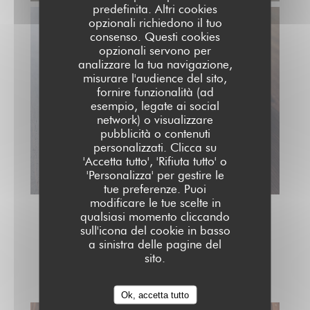
predefinita. Altri cookies
opzionali richiedono il tuo
consenso. Questi cookies
opzionali servono per
analizzare la tua navigazione,
misurare l'audience del sito,
fornire funzionalità (ad
esempio, legate ai social
network) o visualizzare
pubblicità o contenuti
personalizzati. Clicca su
'Accetta tutto', 'Rifiuta tutto' o
'Personalizza' per gestire le
tue preferenze. Puoi
modificare le tue scelte in
qualsiasi momento cliccando
sull'icona del cookie in basso
a sinistra delle pagine del
Ce qu'on mange encore
sito.
Ok, accetta tutto