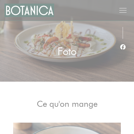
Personalizzazione delle tue scelte sui cookie
Foto
Face
Ce qu'on mange