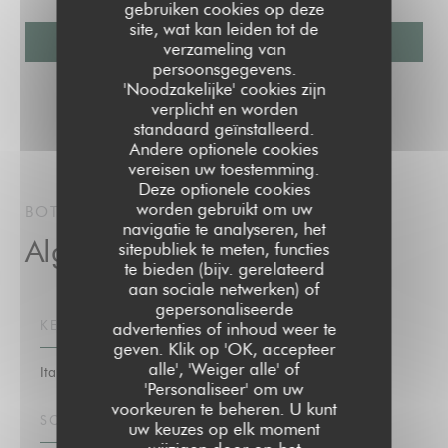
gebruiken cookies op deze
site, wat kan leiden tot de
verzameling van
persoonsgegevens.
'Noodzakelijke' cookies zijn
verplicht en worden
standaard geïnstalleerd.
Andere optionele cookies
vereisen uw toestemming.
Deze optionele cookies
worden gebruikt om uw
BOTANICA
COCKTAIL BAR
PAPEETE
navigatie te analyseren, het
Algemene informatie
sitepubliek te meten, functies
te bieden (bijv. gerelateerd
aan sociale netwerken) of
gepersonaliseerde
KEUKEN
advertenties of inhoud weer te
geven. Klik op 'OK, accepteer
alle', 'Weiger alle' of
Italiaans
'Personaliseer' om uw
voorkeuren te beheren. U kunt
SOORT BEDRIJF
uw keuzes op elk moment