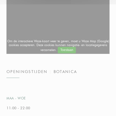
Om de interactieve Waze-kaart weer te geven, moet u Waze Map (Google)
cookies accepteren. Deze cookies kunnen navigatie- en locatiegegevens
verzamelen.
Toestaan
OPENINGSTIJDEN
BOTANICA
MAA
-
WOE
11:00 - 22:00