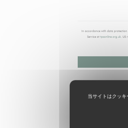
In accordance with data protection 
Service at
tpsonline.org.uk
. US 
当サイトはクッキ