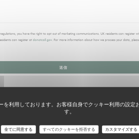
regulations, you have the right to opt out of marketing communications. UK residents can register w
residents can register at
donotcall.gov
. For more information about how we process your data, pleas
ーを利用しております。お客様自身でクッキー利用の設定
す。
全てに同意する
すべてのクッキーを拒否する
カスタマイズする