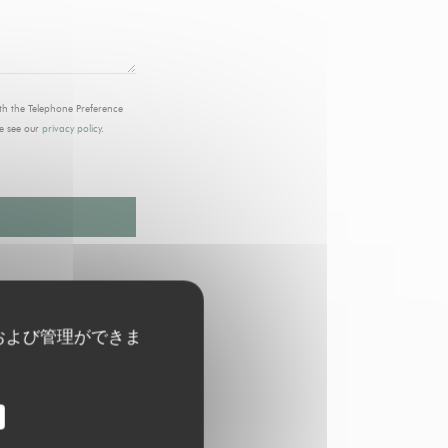
ith the Telephone Preference
e see our
privacy policy
.
および管理ができま