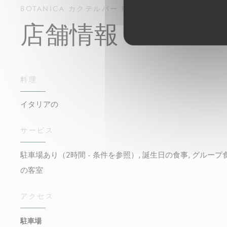
BOTANICA
カクテルバー
PAPEETE
店舗情報
料理
イタリアの
サービス
駐車場あり（2時間 - 条件を参照）, 誕生日の食事, グループ
の客室
アクセス
駐車場